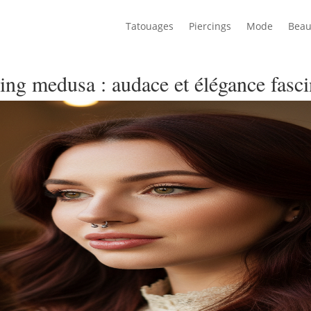
Tatouages
Piercings
Mode
Beau
ing medusa : audace et élégance fasc