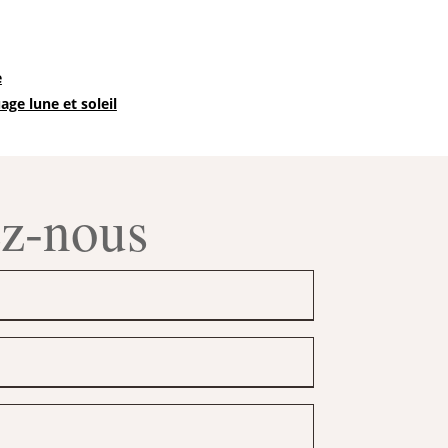
e
age lune et soleil
ez-nous