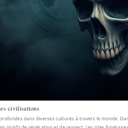
es civilisations
profondes dans diverses cultures à travers le monde. Dan
is plutôt de vénération et de respect. Les rites funérair