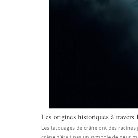
Les origines historiques à travers l
Les tatouages de crâne ont des racines 
crâne n’était pas un symbole de peur ma