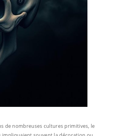
s de nombreuses cultures primitives, le
es impliquaient souvent la décoration ou